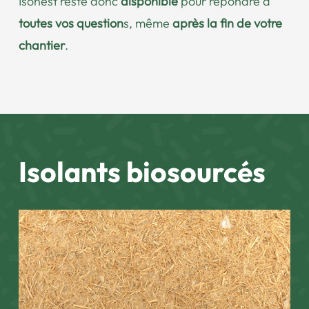
Isonest reste donc
disponible
pour répondre à
toutes vos question
s, même
après la fin de votre
chantier
.
Isolants biosourcés