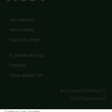
Nos services
Nos isolants
Types de projet
À propos de nous
Conseils
Devis gratuit 24h
Rue Léopold Genicot 5
5380 Fernelmont
info@isonest.be