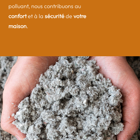
polluant, nous contribuons au
confort
et à la
sécurité
de
votre
maison
.